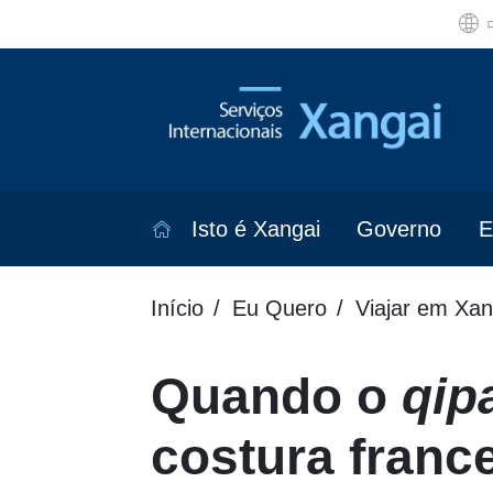
Isto é Xangai
Governo
E
Início
Eu Quero
Viajar em Xan
Quando o
qip
costura franc