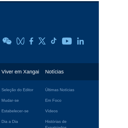
Viver em Xangai
Notícias
Seleção do Editor
Últimas Notícias
Mudar-se
Em Foco
Estabelecer-se
Vídeos
Dia a Dia
Histórias de
Expatriados