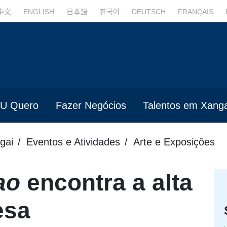
中文
ENGLISH
日本語
한국어
DEUTSCH
FRANÇAIS
U Quero
Fazer Negócios
Talentos em Xanga
gai
Eventos e Atividades
Arte e Exposições
ao
encontra a alta
esa