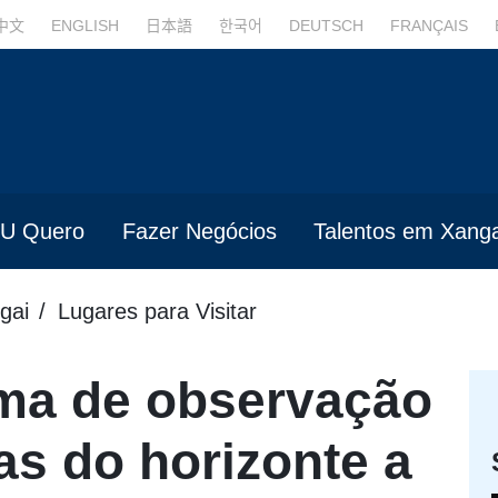
中文
ENGLISH
日本語
한국어
DEUTSCH
FRANÇAIS
U Quero
Fazer Negócios
Talentos em Xanga
gai
Lugares para Visitar
rma de observação
as do horizonte a