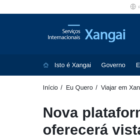
Isto é Xangai
Governo
E
Início
Eu Quero
Viajar em Xan
Nova platafo
oferecerá vist