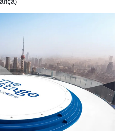
iança)