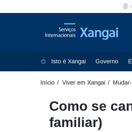
Isto é Xangai
Governo
E
Início
Viver em Xangai
Mudar-
Como se cand
familiar)