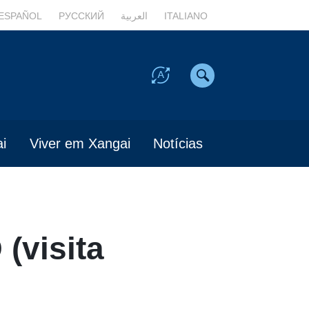
ESPAÑOL
РУССКИЙ
العربية
ITALIANO
i
Viver em Xangai
Notícias
(visita