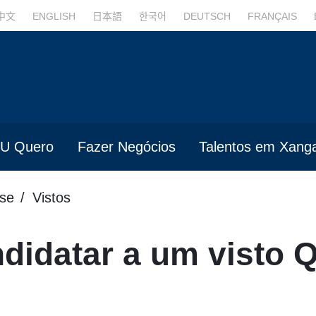
中文
ENGLISH
日本語
한국어
DEUTSCH
FRANÇAIS
U Quero
Fazer Negócios
Talentos em Xanga
se
Vistos
idatar a um visto Q 