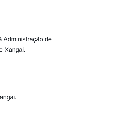
 à Administração de
e Xangai.
angai.