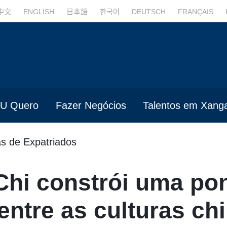
中文
ENGLISH
日本語
한국어
DEUTSCH
FRANÇAIS
U Quero
Fazer Negócios
Talentos em Xanga
as de Expatriados
Chi constrói uma pon
entre as culturas ch