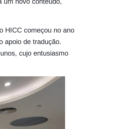
ina um novo conteúdo,
hi do HICC começou no ano
 o apoio de tradução.
lunos, cujo entusiasmo