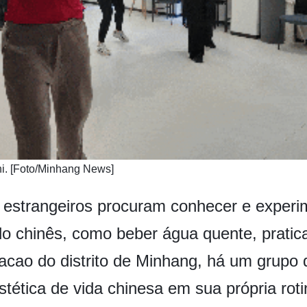
hi. [Foto/Minhang News]
 estrangeiros procuram conhecer e experi
tilo chinês, como beber água quente, pratic
uacao do distrito de Minhang, há um grupo 
tética de vida chinesa em sua própria rotin