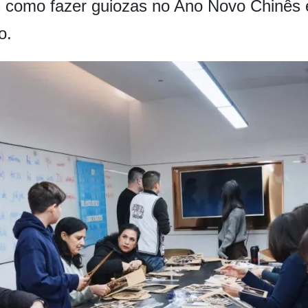
is como fazer guiozas no Ano Novo Chinês 
o.