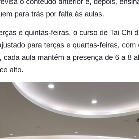
revisa o conteúdo anterior e, depois, ens
uem para trás por falta às aulas.
terças e quintas-feiras, o curso de Tai C
ajustado para terças e quartas-feiras, com
, cada aula mantém a presença de 6 a 8 a
e alto.