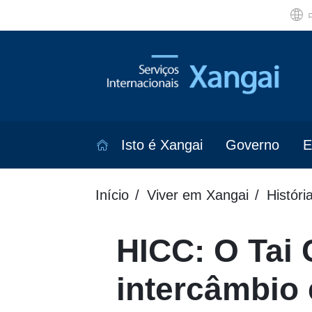
Isto é Xangai
Governo
E
Início
Viver em Xangai
Históri
HICC: O Tai 
intercâmbio 