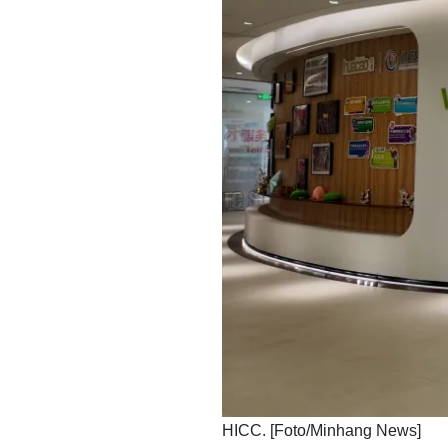
​HICC. [Foto/Minhang News]