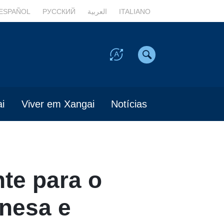
ESPAÑOL
РУССКИЙ
العربية
ITALIANO
i
Viver em Xangai
Notícias
te para o
inesa e